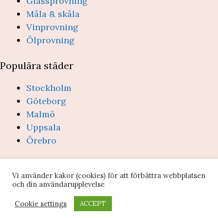
Glassprovning
Måla & skåla
Vinprovning
Ölprovning
Populära städer
Stockholm
Göteborg
Malmö
Uppsala
Örebro
(c) Provsmakning.se 2026 -
Integritetspolicy &
Vi använder kakor (cookies) för att förbättra webbplatsen
villkor
- info@provsmakning.se
och din användarupplevelse
Webbplatsen ägs och drivs av Edclick AB (org-nr:
Cookie settings
ACCEPT
559022-4076)