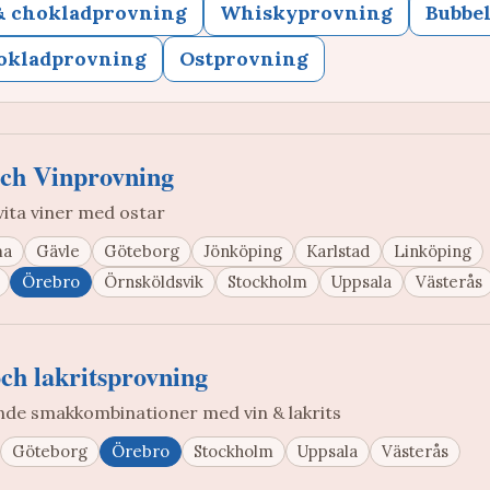
& chokladprovning
Whiskyprovning
Bubbe
okladprovning
Ostprovning
och Vinprovning
vita viner med ostar
ma
Gävle
Göteborg
Jönköping
Karlstad
Linköping
Örebro
Örnsköldsvik
Stockholm
Uppsala
Västerås
och lakritsprovning
de smakkombinationer med vin & lakrits
Göteborg
Örebro
Stockholm
Uppsala
Västerås