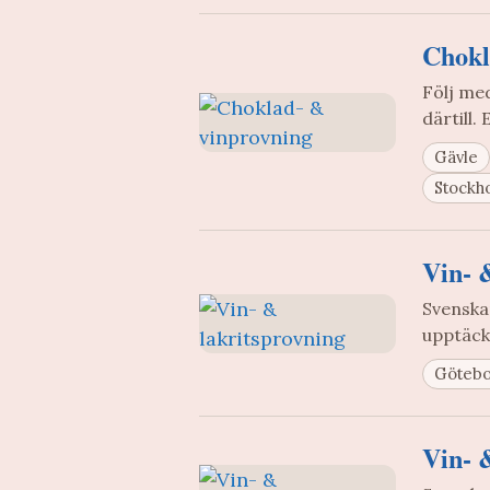
Chokl
Följ med
därtill
Gävle
Stockh
Vin- 
Svenskar
upptäck
Göteb
Vin- &