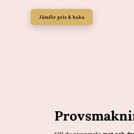
Jämför pris & boka
Provsmakni
Vill du provsmaka
mat och dr