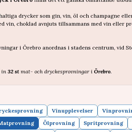
lhaltiga drycker som gin, vin, öl och champagne ell
d vin, choklad avnjuts tillsammans med vin eller p
ningar i Örebro anordnas i stadens centrum, vid St
a in
32 st
mat- och dryckesprovningar i
Örebro
.
ryckesprovning
Vinupplevelser
Vinprovni
Matprovning
Ölprovning
Spritprovning