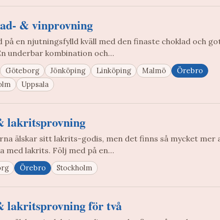
ad- & vinprovning
 på en njutningsfylld kväll med den finaste choklad och got
. En underbar kombination och…
Göteborg
Jönköping
Linköping
Malmö
Örebro
olm
Uppsala
& lakritsprovning
na älskar sitt lakrits-godis, men det finns så mycket mer 
a med lakrits. Följ med på en…
org
Örebro
Stockholm
 lakritsprovning för två