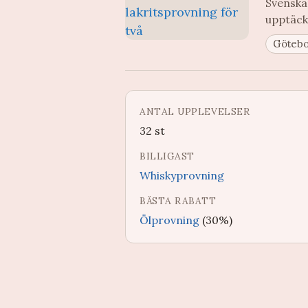
Svenskar
upptäck
Göteb
ANTAL UPPLEVELSER
32 st
BILLIGAST
Whiskyprovning
BÄSTA RABATT
Ölprovning
(30%)