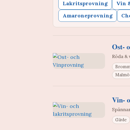
Lakritsprovning
Vin 
Amaroneprovning
Ch
Ost- 
Röda & 
Brom
Malmö
Vin- 
Spännan
Gävle