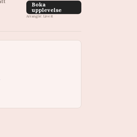
att
Boka
upplevelse
Arrangör: Live it
å