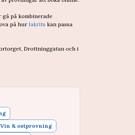
er gå på kombinerade
rova på hur
lakrits
kan passa
ortorget, Drottninggatan och i
ng
Vin & ostprovning