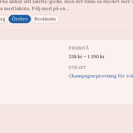
na älskar sitt lakrits-godis, men det finns så mycket mer 
a med lakrits. Följ med på en…
org
Örebro
Stockholm
PRISNIVÅ
338
kr
–
1 190
kr
DYRAST
Champagneprovning för tv