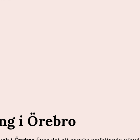
ng i Örebro
yck i Örebro
finns det ett ganska omfattande utbud 