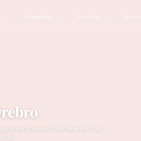
Vinprovning
Prova Mat
Resor 
Örebro
levelser i Örebro. Totalt finns det 32 st
90 kr.