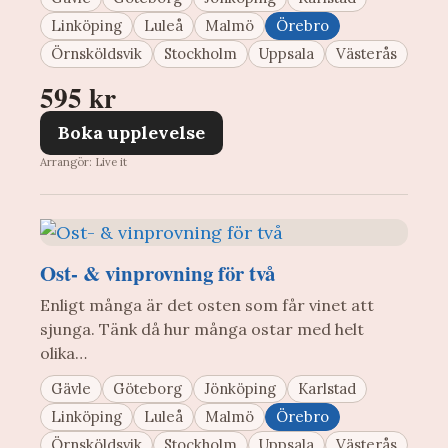
Linköping
Luleå
Malmö
Örebro
Örnsköldsvik
Stockholm
Uppsala
Västerås
595 kr
Boka upplevelse
Arrangör: Live it
Ost- & vinprovning för två
Enligt många är det osten som får vinet att
sjunga. Tänk då hur många ostar med helt
olika…
Gävle
Göteborg
Jönköping
Karlstad
Linköping
Luleå
Malmö
Örebro
Örnsköldsvik
Stockholm
Uppsala
Västerås