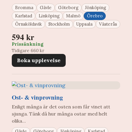
Bromma
Gävle
Göteborg
Jönköping
Karlstad
Linköping
Malmö
Örebro
Örnsköldsvik
Stockholm
Uppsala
Västerås
594 kr
Prissänkning
Tidigare 660 kr
Boka upplevelse
Ost- & vinprovning
Enligt många är det osten som får vinet att
sjunga. Tänk då hur många ostar med helt
olika…
Gävle
Göteborg
Jönköping
Karlstad