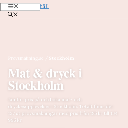
Hoppa till innehåll
Meny
Provsmakning.se
/
Stockholm
Mat & dryck i
Stockholm
Jämför pris på och boka mat- och
dryckesupplevelser i Stockholm. Totalt finns det
127 st provsmakningar med pris från 185 kr till 134
995 kr.