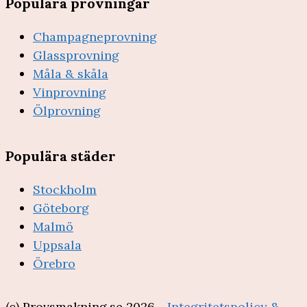
Populära provningar
Champagneprovning
Glassprovning
Måla & skåla
Vinprovning
Ölprovning
Populära städer
Stockholm
Göteborg
Malmö
Uppsala
Örebro
(c) Provsmakning.se 2026 -
Integritetspolicy &