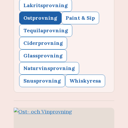
Lakritsprovning
Ostprovning
Paint & Sip
Tequilaprovning
Ciderprovning
Glassprovning
Naturvinsprovning
Snusprovning
Whiskyresa