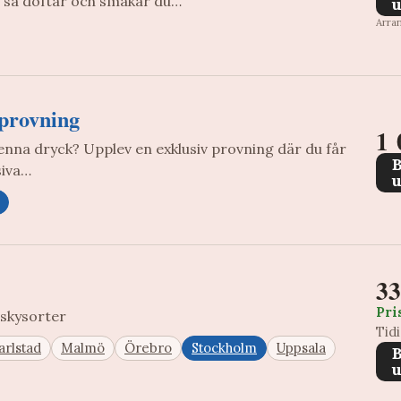
 så doftar och smakar du…
u
Arra
provning
1 
denna dryck? Upplev en exklusiv provning där du får
siva…
u
33
Pri
iskysorter
Tid
arlstad
Malmö
Örebro
Stockholm
Uppsala
u