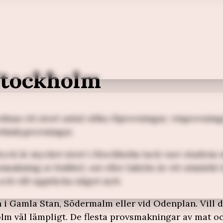
Stockholm
as ett stort antal olika ölprovningar, vinprovning
hiskyprovningar.
yck är mycket stort i Stockholm tack vare stadens
makning av bubbel, ost eller lakrits är ett utmärkt 
och vill upptäcka något nytt.
 i Gamla Stan, Södermalm eller vid Odenplan. Vill 
olm väl lämpligt. De flesta provsmakningar av mat o