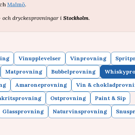
ch
Malmö
.
 och dryckesprovningar i
Stockholm
.
ing
Vinupplevelser
Vinprovning
Spritp
Matprovning
Bubbelprovning
Whiskypr
ng
Amaroneprovning
Vin & chokladprovn
akritsprovning
Ostprovning
Paint & Sip
Glassprovning
Naturvinsprovning
Snusp