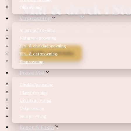
Mat & dryck i St
Ölprovning
Vinprovning
Jämför pris på och boka mat- och dryckesuppleve
Amaroneprovning
provsmakningar med pris från 185 kr till 134 99
Naturvinsprovning
Vin- & chokladprovning
Jämför pris & boka
Vin- & ostprovning
Vinprovning
Prova Mat
Chokladprovning
Glassprovning
Lakritsprovning
Ostprovning
Snusprovning
Resor & Fakta