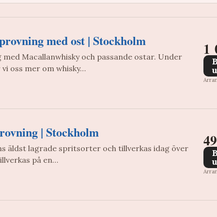
provning med ost | Stockholm
1 
g med Macallanwhisky och passande ostar. Under
r vi oss mer om whisky…
u
Arra
rovning | Stockholm
49
s äldst lagrade spritsorter och tillverkas idag över
illverkas på en…
u
Arra