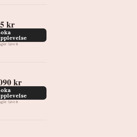
5 kr
Boka
pplevelse
gör: Live it
090 kr
Boka
pplevelse
gör: Live it