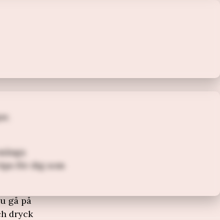
ar,
 många
tips för dig som
du gå på
ch dryck