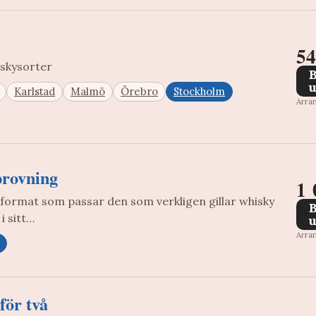
54
iskysorter
u
Karlstad
Malmö
Örebro
Stockholm
Arran
provning
1 
xformat som passar den som verkligen gillar whisky
i sitt…
u
Arran
för två