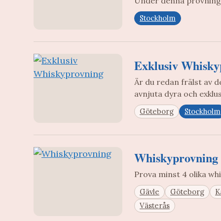
Under denna provning
Stockholm
Exklusiv Whisky
Är du redan frälst av 
avnjuta dyra och exklu
Göteborg
Stockholm
Whiskyprovning
Prova minst 4 olika wh
Gävle
Göteborg
K
Västerås