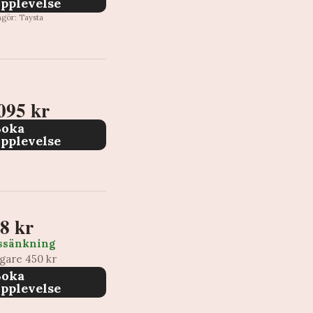
pplevelse
ngör: Taysta
095 kr
Boka
pplevelse
8 kr
ssänkning
igare 450 kr
Boka
pplevelse