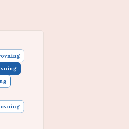
rovning
ovning
ing
rovning