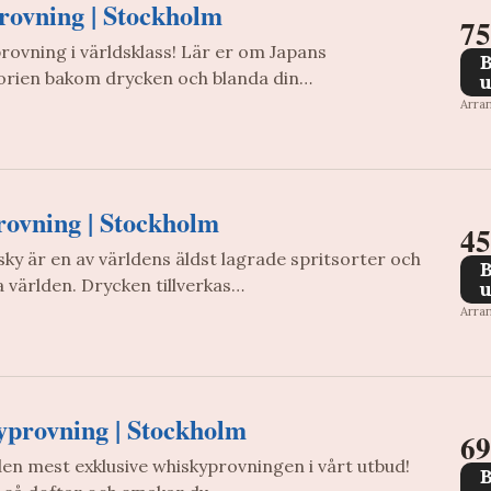
rovning | Stockholm
75
rovning i världsklass! Lär er om Japans
torien bakom drycken och blanda din…
u
Arra
rovning | Stockholm
45
 är en av världens äldst lagrade spritsorter och
la världen. Drycken tillverkas…
u
Arra
yprovning | Stockholm
69
en mest exklusive whiskyprovningen i vårt utbud!