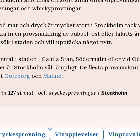
ningar och whiskyprovningar.
d mat och dryck är mycket stort i Stockholm tack
a in en provsmakning av bubbel, ost eller lakrits är
sök i staden och vill upptäcka något nytt.
tral i staden i Gamla Stan, Södermalm eller vid Od
er är Stockholm väl lämpligt. De flesta provsmakni
mt
Göteborg
och
Malmö
.
a in
127 st
mat- och dryckesprovningar i
Stockholm
.
ryckesprovning
Vinupplevelser
Vinprovni