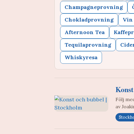
Champagneprovning
Chokladprovning
Vin
Afternoon Tea
Kaffep
Tequilaprovning
Cide
Whiskyresa
Konst
Följ me
av Joak
Stockh