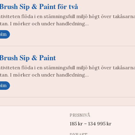
Brush Sip & Paint för två
tiviteten flöda i en stämningsfull miljö högt över takåsarna
tan. I mörker och under handledning…
olm
Brush Sip & Paint
tiviteten flöda i en stämningsfull miljö högt över takåsarna
tan. I mörker och under handledning…
olm
PRISNIVÅ
185
kr
–
134 995
kr
DYRAST