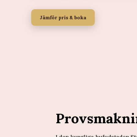
Jämför pris & boka
Provsmakni
I den kungliga hufudstaden Sto