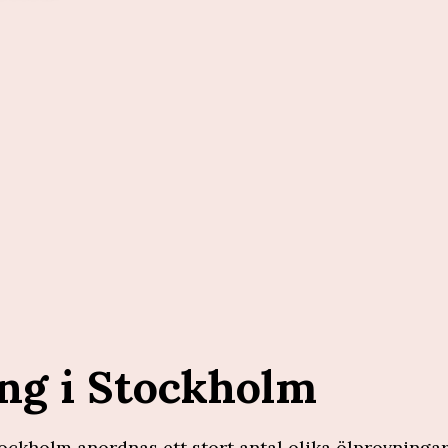
ng i Stockholm
ckholm anordnas ett stort antal olika ölprovningar