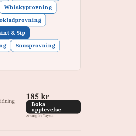
Whiskyprovning
hokladprovning
int & Sip
ng
Snusprovning
185 kr
uidning
Boka
upplevelse
Arrangör: Taysta