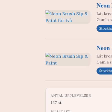
Neon 
Låt krea
Gamla s
Stockh
Neon 
Låt krea
Gamla s
Stockh
ANTAL UPPLEVELSER
127 st
BILLIGAST