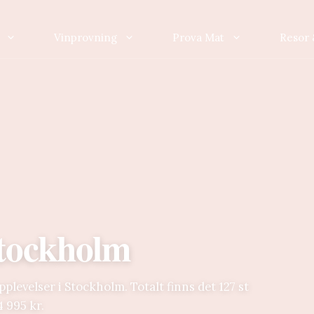
Vinprovning
Prova Mat
Resor 
Stockholm
levelser i Stockholm. Totalt finns det 127 st
4 995 kr.