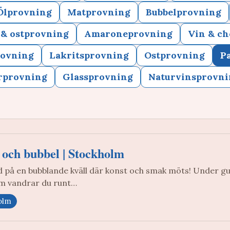
Ölprovning
Matprovning
Bubbelprovning
 & ostprovning
Amaroneprovning
Vin & c
rovning
Lakritsprovning
Ostprovning
Pa
rprovning
Glassprovning
Naturvinsprovni
 och bubbel | Stockholm
d på en bubblande kväll där konst och smak möts! Under g
im vandrar du runt…
olm