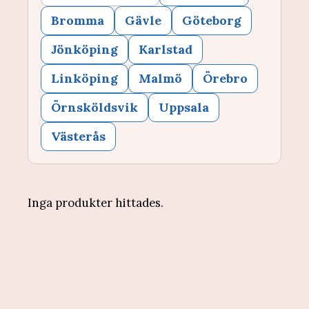
Bromma
Gävle
Göteborg
Jönköping
Karlstad
Linköping
Malmö
Örebro
Örnsköldsvik
Uppsala
Västerås
Inga produkter hittades.