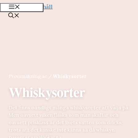
Hoppa till innehåll
Meny
Provsmakning.se
/
Whiskysorter
Whiskysorter
Det finns oändligt många whiskysorter att välja på.
Men oavsett vilken flaska som man skaffar och
oavsett prisklass är det livets vatten som dricks,
trots att det kanske inte känns så då whiskyn
passerar smaklökarna.