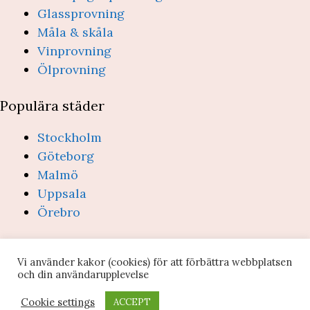
Glassprovning
Måla & skåla
Vinprovning
Ölprovning
Populära städer
Stockholm
Göteborg
Malmö
Uppsala
Örebro
(c) Provsmakning.se 2026 -
Integritetspolicy &
Vi använder kakor (cookies) för att förbättra webbplatsen
villkor
- info@provsmakning.se
och din användarupplevelse
Webbplatsen ägs och drivs av Edclick AB (org-nr:
Cookie settings
ACCEPT
559022-4076)