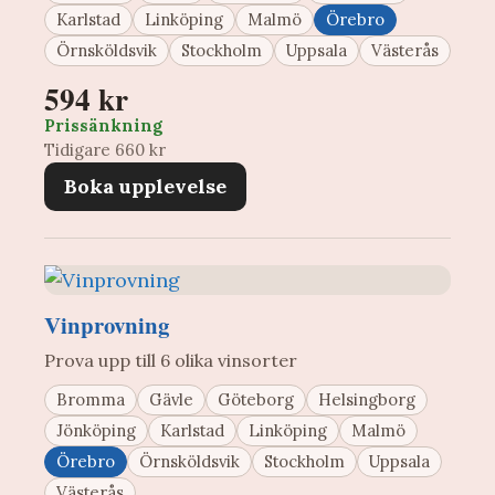
Karlstad
Linköping
Malmö
Örebro
Örnsköldsvik
Stockholm
Uppsala
Västerås
594 kr
Prissänkning
Tidigare 660 kr
Boka upplevelse
Vinprovning
Prova upp till 6 olika vinsorter
Bromma
Gävle
Göteborg
Helsingborg
Jönköping
Karlstad
Linköping
Malmö
Örebro
Örnsköldsvik
Stockholm
Uppsala
Västerås