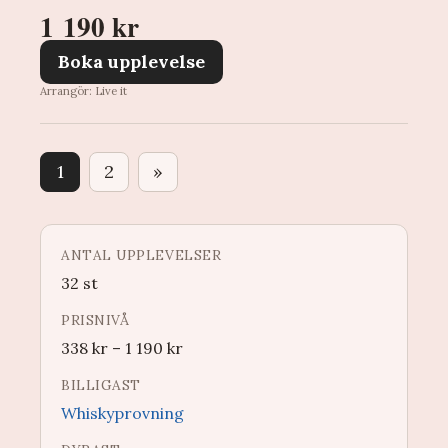
1 190 kr
Boka upplevelse
Arrangör: Live it
1
2
»
ANTAL UPPLEVELSER
32 st
PRISNIVÅ
338
kr
–
1 190
kr
BILLIGAST
Whiskyprovning