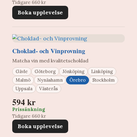
Tidigare 660 kr
Boka upplevelse
Choklad- och Vinprovning
Matcha vin med kvalitetschoklad
Gävle
Göteborg
Jönköping
Linköping
Malmö
Nynäshamn
Örebro
Stockholm
Uppsala
Västerås
594 kr
Prissänkning
Tidigare 660 kr
Boka upplevelse