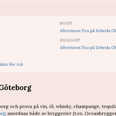
NYAST
Afternoon Tea på Zebeda C
BILLIGAST
Afternoon Tea på Zebeda C
ate för två
 Göteborg
org och prova på vin, öl, whisky, champange, tequi
org
anordnas både av bryggerier (t.ex. Oceanbrygger