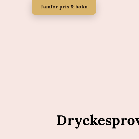
Jämför pris & boka
Dryckespro