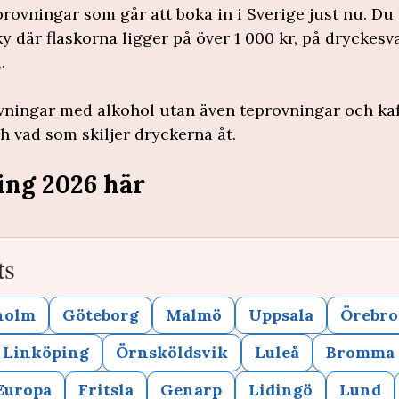
provningar som går att boka in i Sverige just nu. Du
där flaskorna ligger på över 1 000 kr, på dryckesva
.
ovningar med alkohol utan även teprovningar och kaf
 vad som skiljer dryckerna åt.
ing 2026 här
ts
holm
Göteborg
Malmö
Uppsala
Örebro
Linköping
Örnsköldsvik
Luleå
Bromma
Europa
Fritsla
Genarp
Lidingö
Lund