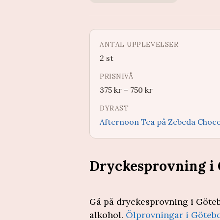
ANTAL UPPLEVELSER
2 st
PRISNIVÅ
375
kr
–
750
kr
DYRAST
Afternoon Tea på Zebeda Chocol
Dryckesprovning i
Gå på dryckesprovning i Göteb
alkohol.
Ölprovningar i Göteb