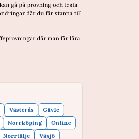
 kan gå på provning och testa
ndringar där du får stanna till
feprovningar där man får lära
Västerås
Gävle
Norrköping
Online
Norrtälje
Växjö