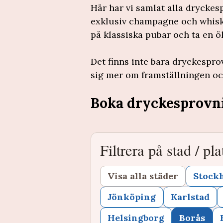
Här har vi samlat alla dryckes
exklusiv champagne och whisky 
på klassiska pubar och ta en öl
Det finns inte bara dryckespr
sig mer om framställningen och
Boka dryckesprovn
Filtrera på stad / pla
Visa alla städer
Stock
Jönköping
Karlstad
Helsingborg
Borås