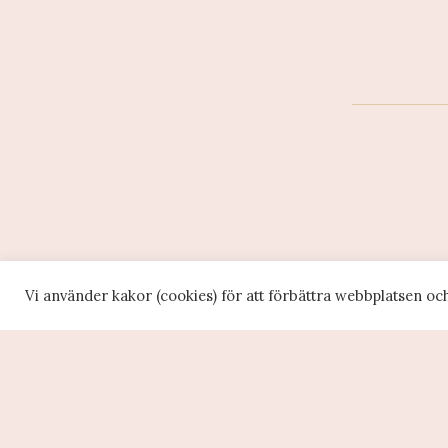
Vi använder kakor (cookies) för att förbättra webbplatsen oc
(c) Provsmakning.se 2026 -
Integritet
Webbplatsen ägs och drivs av Edclick