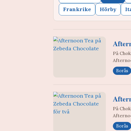
Frankrike
Hörby
It
After
På Chokl
Afternoo
Borås
After
På Chokl
Afternoo
Borås