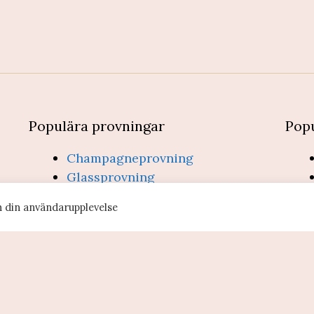
Populära provningar
Popu
Champagneprovning
Glassprovning
Måla & skåla
h din användarupplevelse
Vinprovning
Ölprovning
spolicy & villkor
- info@provsmakning.se
 AB (org-nr: 559022-4076)