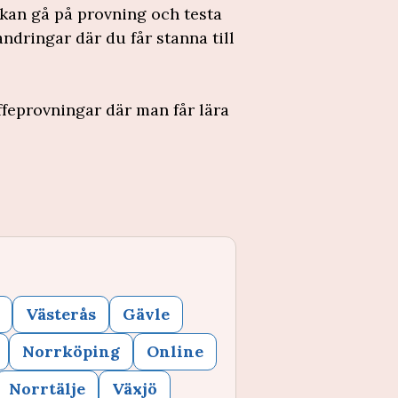
 kan gå på provning och testa
ndringar där du får stanna till
feprovningar där man får lära
Västerås
Gävle
Norrköping
Online
Norrtälje
Växjö