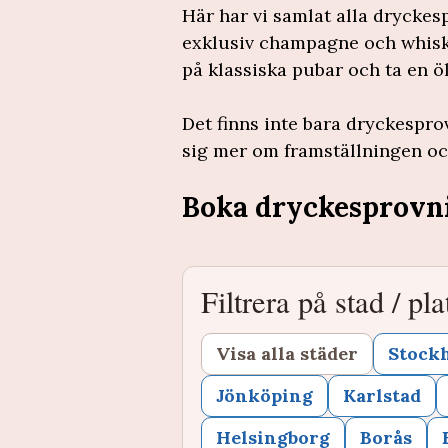
Här har vi samlat alla dryckes
exklusiv champagne och whisky 
på klassiska pubar och ta en öl
Det finns inte bara dryckespr
sig mer om framställningen och
Boka dryckesprovn
Filtrera på stad / pla
Visa alla städer
Stock
Jönköping
Karlstad
Helsingborg
Borås