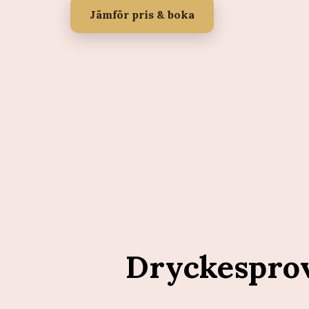
Jämför pris & boka
Dryckespro