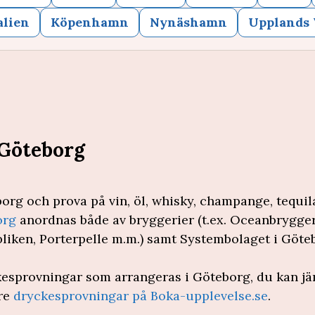
alien
Köpenhamn
Nynäshamn
Upplands 
 Göteborg
org och prova på vin, öl, whisky, champange, tequi
org
anordnas både av bryggerier (t.ex. Oceanbrygger
liken, Porterpelle m.m.) samt Systembolaget i Göte
kesprovningar som arrangeras i Göteborg, du kan jä
are
dryckesprovningar på Boka-upplevelse.se
.