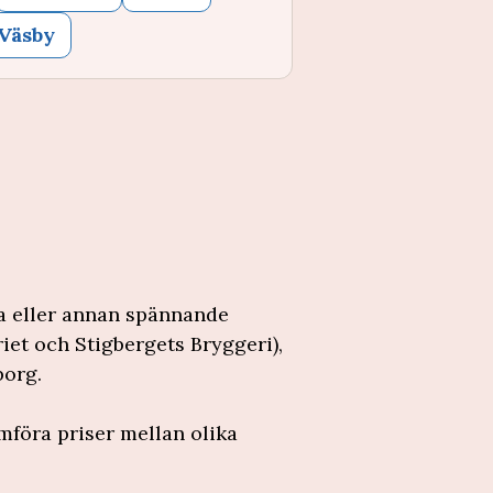
Väsby
la eller annan spännande
iet och Stigbergets Bryggeri),
borg.
mföra priser mellan olika