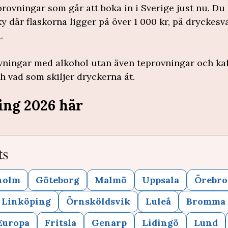
provningar som går att boka in i Sverige just nu. Du
där flaskorna ligger på över 1 000 kr, på dryckesva
.
ovningar med alkohol utan även teprovningar och kaf
 vad som skiljer dryckerna åt.
ing 2026 här
ts
holm
Göteborg
Malmö
Uppsala
Örebro
Linköping
Örnsköldsvik
Luleå
Bromma
Europa
Fritsla
Genarp
Lidingö
Lund