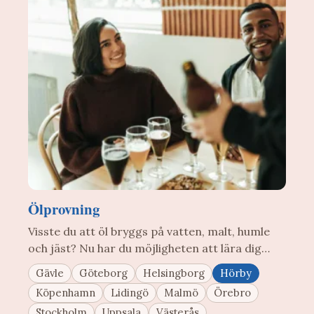
Ölprovning
Visste du att öl bryggs på vatten, malt, humle
och jäst? Nu har du möjligheten att lära dig…
Gävle
Göteborg
Helsingborg
Hörby
Köpenhamn
Lidingö
Malmö
Örebro
Stockholm
Uppsala
Västerås