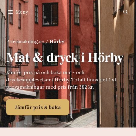
Hoppa
till
Meny
innehåll
Provsmakning.se
/
Hörby
Mat & dryck i Hörby
Jämför pris på och boka mat- och
dryckesupplevelser i Hörby. Totalt finns det 1 st
provsmakningar med pris från 382 kr.
Jämför pris & boka