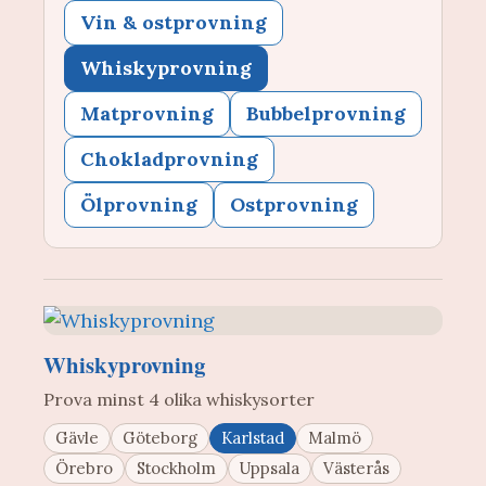
Vin & ostprovning
Whiskyprovning
Matprovning
Bubbelprovning
Chokladprovning
Ölprovning
Ostprovning
Whiskyprovning
Prova minst 4 olika whiskysorter
Gävle
Göteborg
Karlstad
Malmö
Örebro
Stockholm
Uppsala
Västerås