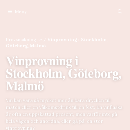
Hoppa
till
Meny
innehåll
Provsmakning.se
/
Vinprovning i Stockholm,
Göteborg, Malmö
Vinprovning i
Stockholm, Göteborg,
Malmö
Vin kan vara så mycket mer än bara drycken till
maten eller en välkomstdrink till en fest. En vinflaska
är ofta en uppskattad present, men varför inte gå
hela vägen och anordna, eller gå på, en stor
vinprovning?