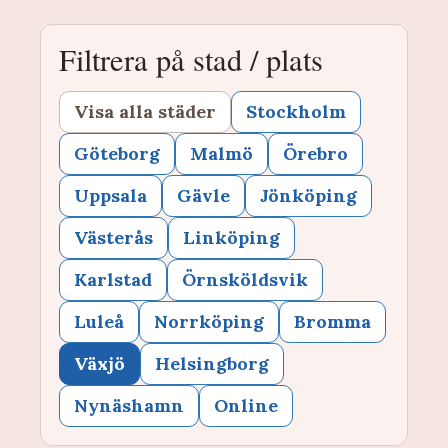
Filtrera på stad / plats
Visa alla städer
Stockholm
Göteborg
Malmö
Örebro
Uppsala
Gävle
Jönköping
Västerås
Linköping
Karlstad
Örnsköldsvik
Luleå
Norrköping
Bromma
Växjö
Helsingborg
Nynäshamn
Online