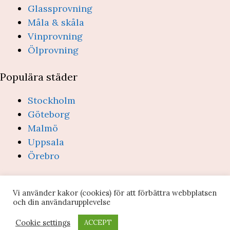
Glassprovning
Måla & skåla
Vinprovning
Ölprovning
Populära städer
Stockholm
Göteborg
Malmö
Uppsala
Örebro
(c) Provsmakning.se 2026 -
Integritetspolicy &
Vi använder kakor (cookies) för att förbättra webbplatsen
villkor
- info@provsmakning.se
och din användarupplevelse
Webbplatsen ägs och drivs av Edclick AB (org-nr:
Cookie settings
ACCEPT
559022-4076)